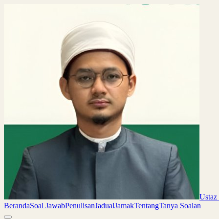
Ustaz
Beranda
Soal Jawab
Penulisan
Jadual
Jamak
Tentang
Tanya Soalan