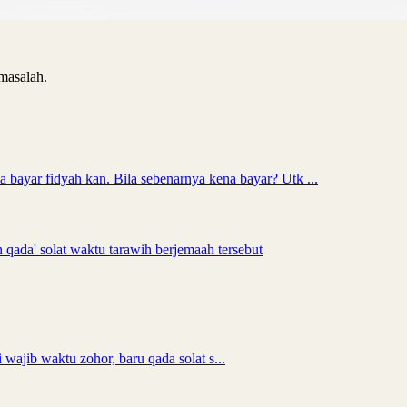
masalah.
 bayar fidyah kan. Bila sebenarnya kena bayar? Utk ...
n qada' solat waktu tarawih berjemaah tersebut
 wajib waktu zohor, baru qada solat s...