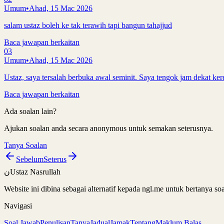
Umum
•
Ahad, 15 Mac 2026
salam ustaz boleh ke tak terawih tapi bangun tahajjud
Baca jawapan berkaitan
03
Umum
•
Ahad, 15 Mac 2026
Ustaz, saya tersalah berbuka awal seminit. Saya tengok jam dekat kere
Baca jawapan berkaitan
Ada soalan lain?
Ajukan soalan anda secara anonymous untuk semakan seterusnya.
Tanya Soalan
Sebelum
Seterus
ن
Ustaz Nasrullah
Website ini dibina sebagai alternatif kepada ngl.me untuk bertanya 
Navigasi
Soal Jawab
Penulisan
Tanya
Jadual
Jamak
Tentang
Maklum Balas