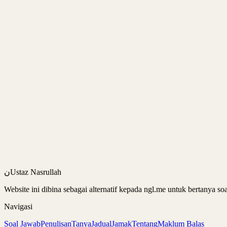
ن
Ustaz Nasrullah
Website ini dibina sebagai alternatif kepada ngl.me untuk bertanya 
Navigasi
Soal Jawab
Penulisan
Tanya
Jadual
Jamak
Tentang
Maklum Balas