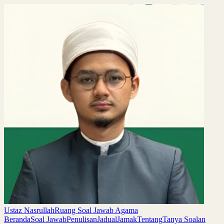
Ustaz Nasrullah
Ruang Soal Jawab Agama
Beranda
Soal Jawab
Penulisan
Jadual
Jamak
Tentang
Tanya Soalan