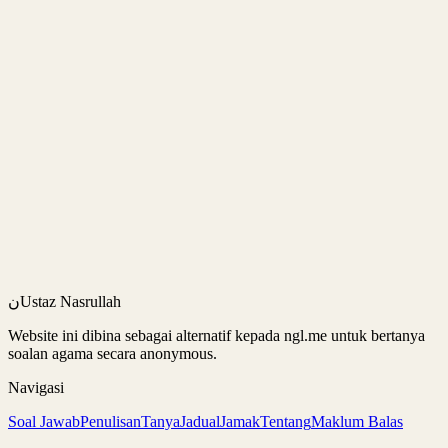
Sokong Dakwah
Bantu meneruskan usaha menyebarkan ilmu melalui Buy Me a
Coffee.
Hubungi
nasrullahchehamid@gmail.com
ن
Ustaz Nasrullah
Website ini dibina sebagai alternatif kepada ngl.me untuk bertanya
soalan agama secara anonymous.
Navigasi
Soal Jawab
Penulisan
Tanya
Jadual
Jamak
Tentang
Maklum Balas