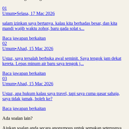
01
Umum
•
Selasa, 17 Mac 2026
salam izinkan saya bertanya. kalau kita berhadas besar, dan kita
mandi wajib waktu zohor, baru qada solat s...
Baca jawapan berkaitan
02
Umum
•
Ahad, 15 Mac 2026
Ustaz, saya tersalah berbuka awal seminit. Saya tengok jam dekat
kereta. Lepas minum air baru saya tengok j...
Baca jawapan berkaitan
03
Umum
•
Ahad, 15 Mac 2026
Ustaz, apa hukum kalau saya travel, tapi saya cuma qasar sahaja,
saya tidak jamak, boleh ke?
Baca jawapan berkaitan
Ada soalan lain?
Ajukan soalan anda secara anonymous untuk semakan seterusnya.