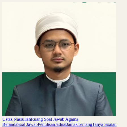
Ustaz Nasrullah
Ruang Soal Jawab Agama
Beranda
Soal Jawab
Penulisan
Jadual
Jamak
Tentang
Tanya Soalan