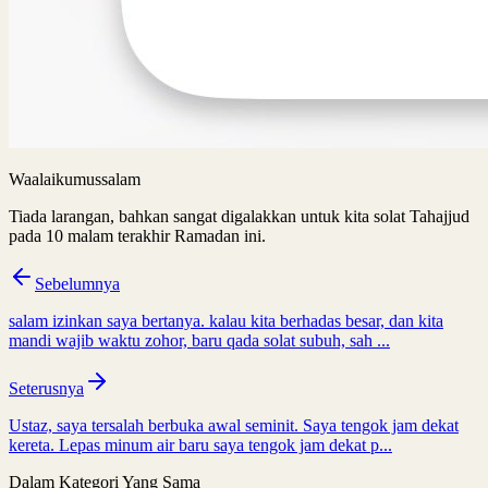
Waalaikumussalam
Tiada larangan, bahkan sangat digalakkan untuk kita solat Tahajjud
pada 10 malam terakhir Ramadan ini.
Sebelumnya
salam izinkan saya bertanya. kalau kita berhadas besar, dan kita
mandi wajib waktu zohor, baru qada solat subuh, sah ...
Seterusnya
Ustaz, saya tersalah berbuka awal seminit. Saya tengok jam dekat
kereta. Lepas minum air baru saya tengok jam dekat p...
Dalam Kategori Yang Sama