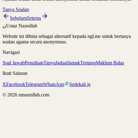
Tanya Soalan
Sebelum
Seterus
ن
Ustaz Nasrullah
Website ini dibina sebagai alternatif kepada ngl.me untuk bertanya
soalan agama secara anonymous.
Navigasi
Soal Jawab
Penulisan
Tanya
Jadual
Jamak
Tentang
Maklum Balas
Ikuti Saluran
X
Facebook
Telegram
WhatsApp
Sedekah.je
©
2026
mnasrullah.com