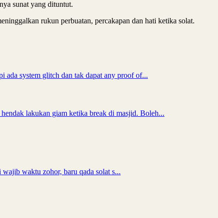
ya sunat yang dituntut.
ninggalkan rukun perbuatan, percakapan dan hati ketika solat.
pi ada system glitch dan tak dapat any proof of...
 hendak lakukan giam ketika break di masjid. Boleh...
 wajib waktu zohor, baru qada solat s...