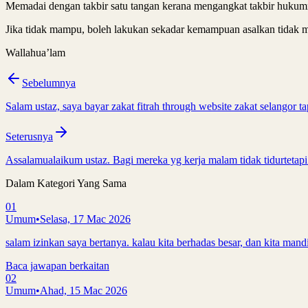
Memadai dengan takbir satu tangan kerana mengangkat takbir hukumn
Jika tidak mampu, boleh lakukan sekadar kemampuan asalkan tidak me
Wallahua’lam
Sebelumnya
Salam ustaz, saya bayar zakat fitrah through website zakat selangor ta
Seterusnya
Assalamualaikum ustaz. Bagi mereka yg kerja malam tidak tidurtetapi
Dalam Kategori Yang Sama
01
Umum
•
Selasa, 17 Mac 2026
salam izinkan saya bertanya. kalau kita berhadas besar, dan kita mandi
Baca jawapan berkaitan
02
Umum
•
Ahad, 15 Mac 2026