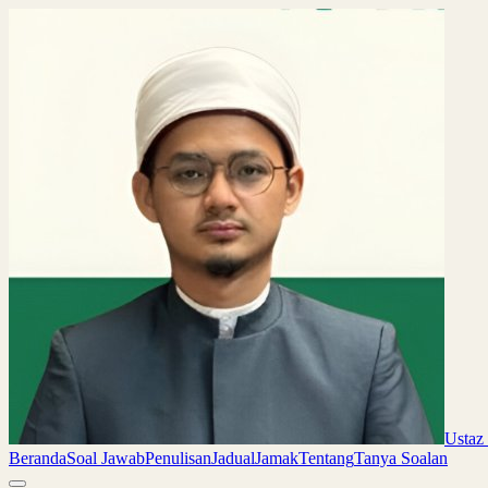
Ustaz
Beranda
Soal Jawab
Penulisan
Jadual
Jamak
Tentang
Tanya Soalan