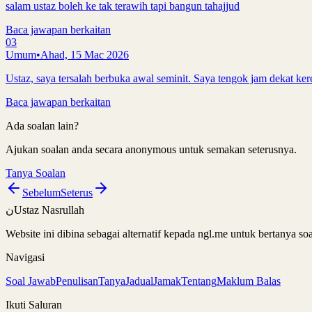
salam ustaz boleh ke tak terawih tapi bangun tahajjud
Baca jawapan berkaitan
03
Umum
•
Ahad, 15 Mac 2026
Ustaz, saya tersalah berbuka awal seminit. Saya tengok jam dekat kere
Baca jawapan berkaitan
Ada soalan lain?
Ajukan soalan anda secara anonymous untuk semakan seterusnya.
Tanya Soalan
Sebelum
Seterus
ن
Ustaz Nasrullah
Website ini dibina sebagai alternatif kepada ngl.me untuk bertanya 
Navigasi
Soal Jawab
Penulisan
Tanya
Jadual
Jamak
Tentang
Maklum Balas
Ikuti Saluran