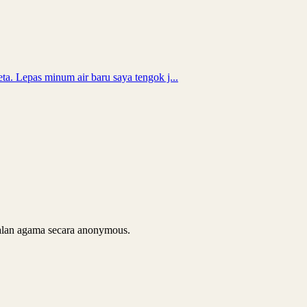
ta. Lepas minum air baru saya tengok j...
soalan agama secara anonymous.