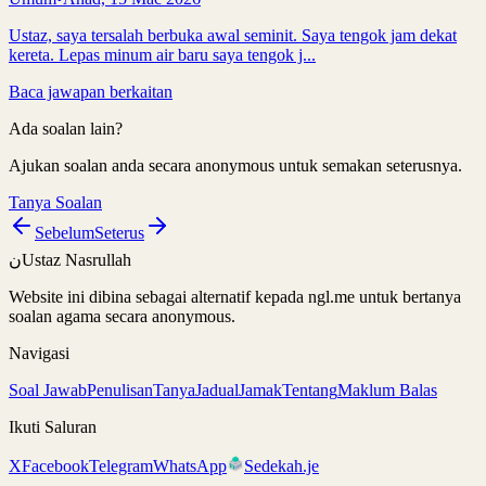
Ustaz, saya tersalah berbuka awal seminit. Saya tengok jam dekat
kereta. Lepas minum air baru saya tengok j...
Baca jawapan berkaitan
Ada soalan lain?
Ajukan soalan anda secara anonymous untuk semakan seterusnya.
Tanya Soalan
Sebelum
Seterus
ن
Ustaz Nasrullah
Website ini dibina sebagai alternatif kepada ngl.me untuk bertanya
soalan agama secara anonymous.
Navigasi
Soal Jawab
Penulisan
Tanya
Jadual
Jamak
Tentang
Maklum Balas
Ikuti Saluran
X
Facebook
Telegram
WhatsApp
Sedekah.je