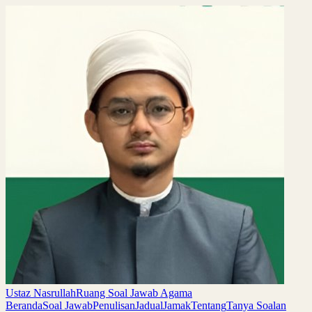
Ustaz Nasrullah
Ruang Soal Jawab Agama
Beranda
Soal Jawab
Penulisan
Jadual
Jamak
Tentang
Tanya Soalan