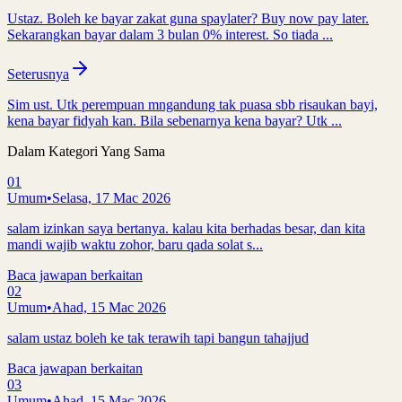
Ustaz. Boleh ke bayar zakat guna spaylater? Buy now pay later.
Sekarangkan bayar dalam 3 bulan 0% interest. So tiada ...
Seterusnya
Sim ust. Utk perempuan mngandung tak puasa sbb risaukan bayi,
kena bayar fidyah kan. Bila sebenarnya kena bayar? Utk ...
Dalam Kategori Yang Sama
01
Umum
•
Selasa, 17 Mac 2026
salam izinkan saya bertanya. kalau kita berhadas besar, dan kita
mandi wajib waktu zohor, baru qada solat s...
Baca jawapan berkaitan
02
Umum
•
Ahad, 15 Mac 2026
salam ustaz boleh ke tak terawih tapi bangun tahajjud
Baca jawapan berkaitan
03
Umum
•
Ahad, 15 Mac 2026