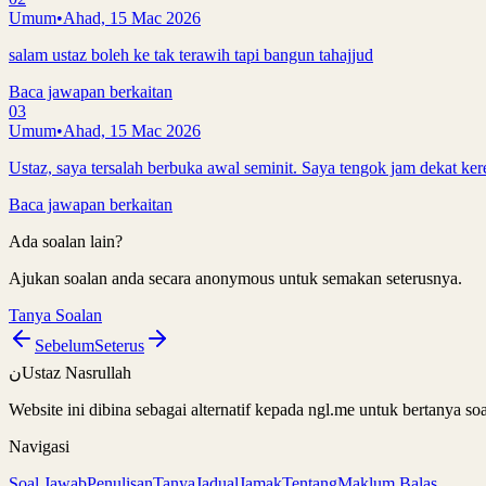
Umum
•
Ahad, 15 Mac 2026
salam ustaz boleh ke tak terawih tapi bangun tahajjud
Baca jawapan berkaitan
03
Umum
•
Ahad, 15 Mac 2026
Ustaz, saya tersalah berbuka awal seminit. Saya tengok jam dekat kere
Baca jawapan berkaitan
Ada soalan lain?
Ajukan soalan anda secara anonymous untuk semakan seterusnya.
Tanya Soalan
Sebelum
Seterus
ن
Ustaz Nasrullah
Website ini dibina sebagai alternatif kepada ngl.me untuk bertanya 
Navigasi
Soal Jawab
Penulisan
Tanya
Jadual
Jamak
Tentang
Maklum Balas