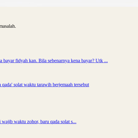
masalah.
 bayar fidyah kan. Bila sebenarnya kena bayar? Utk ...
n qada' solat waktu tarawih berjemaah tersebut
 wajib waktu zohor, baru qada solat s...