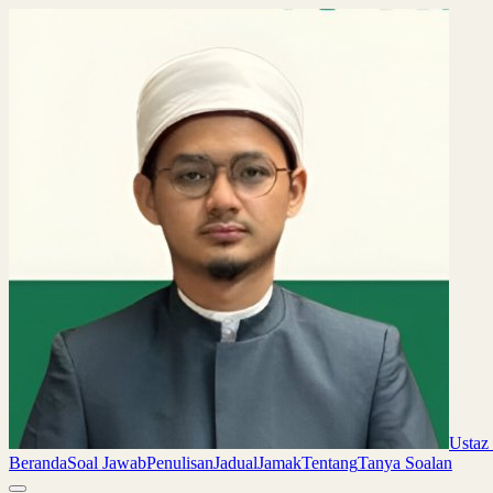
Ustaz
Beranda
Soal Jawab
Penulisan
Jadual
Jamak
Tentang
Tanya Soalan