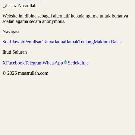
ن
Ustaz Nasrullah
Website ini dibina sebagai alternatif kepada ngl.me untuk bertanya
soalan agama secara anonymous.
Navigasi
Soal Jawab
Penulisan
Tanya
Jadual
Jamak
Tentang
Maklum Balas
Ikuti Saluran
X
Facebook
Telegram
WhatsApp
Sedekah.je
©
2026
mnasrullah.com