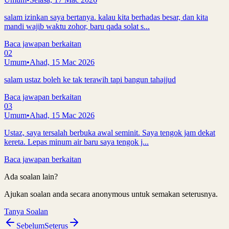
salam izinkan saya bertanya. kalau kita berhadas besar, dan kita
mandi wajib waktu zohor, baru qada solat s...
Baca jawapan berkaitan
02
Umum
•
Ahad, 15 Mac 2026
salam ustaz boleh ke tak terawih tapi bangun tahajjud
Baca jawapan berkaitan
03
Umum
•
Ahad, 15 Mac 2026
Ustaz, saya tersalah berbuka awal seminit. Saya tengok jam dekat
kereta. Lepas minum air baru saya tengok j...
Baca jawapan berkaitan
Ada soalan lain?
Ajukan soalan anda secara anonymous untuk semakan seterusnya.
Tanya Soalan
Sebelum
Seterus