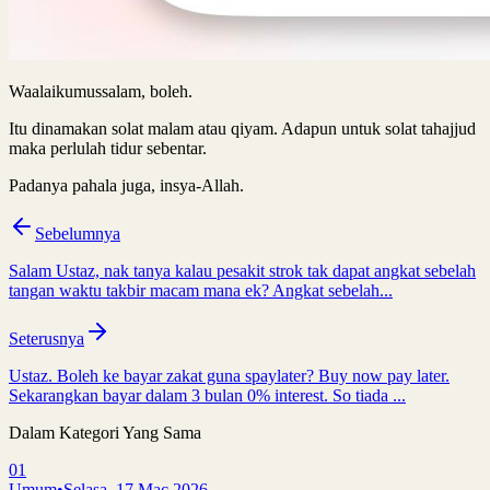
Waalaikumussalam, boleh.
Itu dinamakan solat malam atau qiyam. Adapun untuk solat tahajjud
maka perlulah tidur sebentar.
Padanya pahala juga, insya-Allah.
Sebelumnya
Salam Ustaz, nak tanya kalau pesakit strok tak dapat angkat sebelah
tangan waktu takbir macam mana ek? Angkat sebelah...
Seterusnya
Ustaz. Boleh ke bayar zakat guna spaylater? Buy now pay later.
Sekarangkan bayar dalam 3 bulan 0% interest. So tiada ...
Dalam Kategori Yang Sama
01
Umum
•
Selasa, 17 Mac 2026