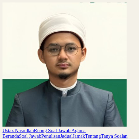
Ustaz Nasrullah
Ruang Soal Jawab Agama
Beranda
Soal Jawab
Penulisan
Jadual
Jamak
Tentang
Tanya Soalan