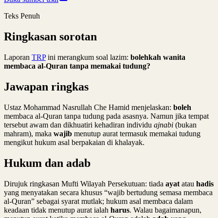
Teks Penuh
Ringkasan sorotan
Laporan
TRP
ini merangkum soal lazim:
bolehkah wanita
membaca al-Quran tanpa memakai tudung?
Jawapan ringkas
Ustaz Mohammad Nasrullah Che Hamid menjelaskan:
boleh
membaca al-Quran tanpa tudung pada asasnya. Namun jika tempat
tersebut awam dan dikhuatiri kehadiran individu
ajnabi
(bukan
mahram), maka
wajib
menutup aurat termasuk memakai tudung
mengikut hukum asal berpakaian di khalayak.
Hukum dan adab
Dirujuk ringkasan Mufti Wilayah Persekutuan: tiada
ayat
atau
hadis
yang menyatakan secara khusus “wajib bertudung semasa membaca
al-Quran” sebagai syarat mutlak; hukum asal membaca dalam
keadaan tidak menutup aurat ialah
harus
. Walau bagaimanapun,