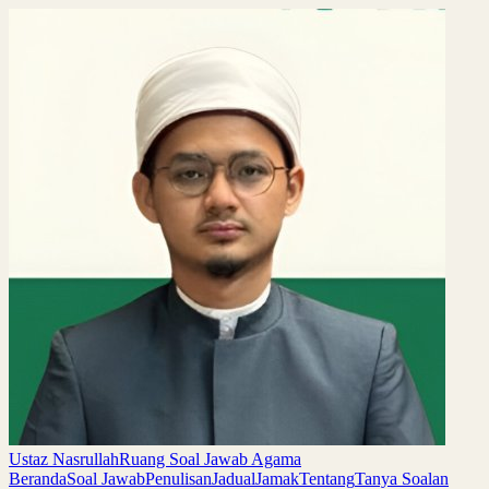
Ustaz Nasrullah
Ruang Soal Jawab Agama
Beranda
Soal Jawab
Penulisan
Jadual
Jamak
Tentang
Tanya Soalan