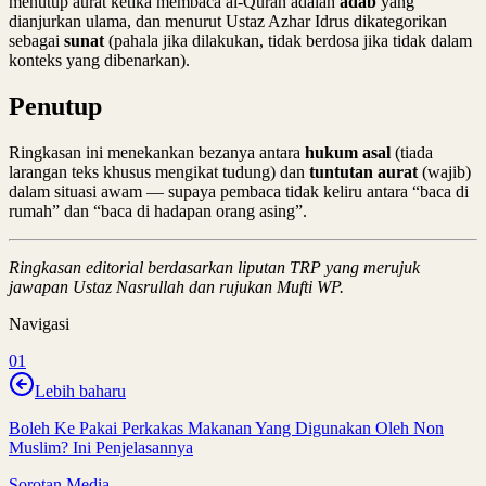
menutup aurat ketika membaca al-Quran adalah
adab
yang
dianjurkan ulama, dan menurut Ustaz Azhar Idrus dikategorikan
sebagai
sunat
(pahala jika dilakukan, tidak berdosa jika tidak dalam
konteks yang dibenarkan).
Penutup
Ringkasan ini menekankan bezanya antara
hukum asal
(tiada
larangan teks khusus mengikat tudung) dan
tuntutan aurat
(wajib)
dalam situasi awam — supaya pembaca tidak keliru antara “baca di
rumah” dan “baca di hadapan orang asing”.
Ringkasan editorial berdasarkan liputan TRP yang merujuk
jawapan Ustaz Nasrullah dan rujukan Mufti WP.
Navigasi
01
Lebih baharu
Boleh Ke Pakai Perkakas Makanan Yang Digunakan Oleh Non
Muslim? Ini Penjelasannya
Sorotan Media