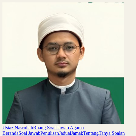
Ustaz Nasrullah
Ruang Soal Jawab Agama
Beranda
Soal Jawab
Penulisan
Jadual
Jamak
Tentang
Tanya Soalan