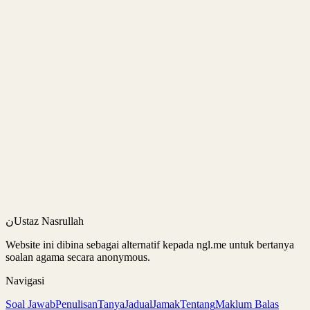
Lokasi akan diumumkan
Tambah ke Google Calendar
Muat turun .ics
01
Telegram Akademi al-Darimi
Buka saluran
02
WhatsApp Channel rasmi
Saluran ini kekal sebagai rujukan cepat jika ada perubahan saat
akhir.
Kembali
ن
Ustaz Nasrullah
Website ini dibina sebagai alternatif kepada ngl.me untuk bertanya
soalan agama secara anonymous.
Navigasi
Soal Jawab
Penulisan
Tanya
Jadual
Jamak
Tentang
Maklum Balas